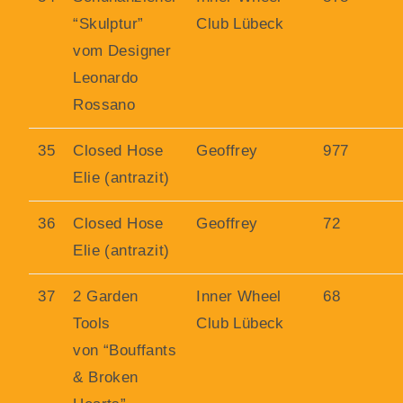
“Skulptur”
Club Lübeck
vom Designer
Leonardo
Rossano
35
Closed Hose
Geoffrey
977
Elie (antrazit)
36
Closed Hose
Geoffrey
72
Elie (antrazit)
37
2 Garden
Inner Wheel
68
Tools
Club Lübeck
von “Bouffants
& Broken