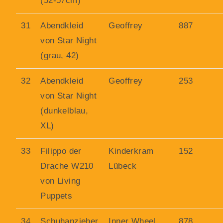
(52-57cm)
31
Abendkleid
Geoffrey
887
von Star Night
(grau, 42)
32
Abendkleid
Geoffrey
253
von Star Night
(dunkelblau,
XL)
33
Filippo der
Kinderkram
152
Drache W210
Lübeck
von Living
Puppets
34
Schuhanzieher
Inner Wheel
878