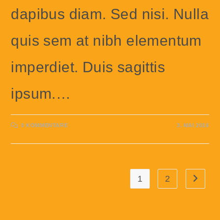
dapibus diam. Sed nisi. Nulla
quis sem at nibh elementum
imperdiet. Duis sagittis
ipsum.…
0 KOMMENTARE
3. MAI 2016
1
2
Gehe zu